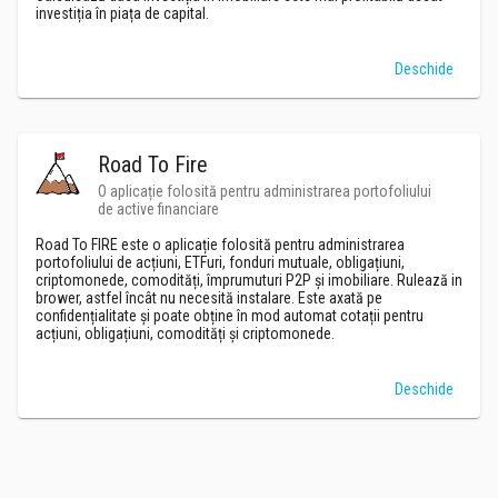
investiția în piața de capital.
Deschide
Road To Fire
O aplicație folosită pentru administrarea portofoliului
de active financiare
Road To FIRE este o aplicație folosită pentru administrarea
portofoliului de acțiuni, ETFuri, fonduri mutuale, obligațiuni,
criptomonede, comodități, împrumuturi P2P și imobiliare. Rulează in
brower, astfel încât nu necesită instalare. Este axată pe
confidențialitate și poate obține în mod automat cotații pentru
acțiuni, obligațiuni, comodități și criptomonede.
Deschide