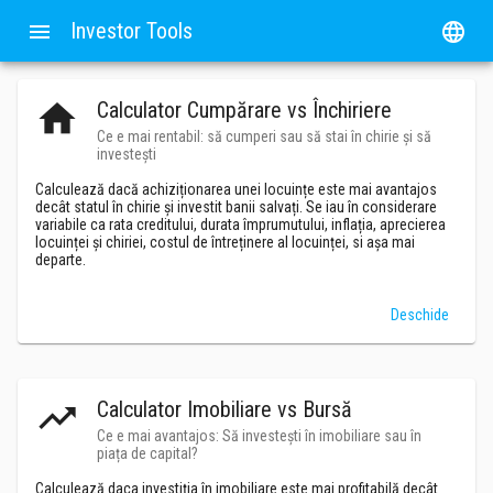
Investor Tools
menu
language
home
Calculator Cumpărare vs Închiriere
Ce e mai rentabil: să cumperi sau să stai în chirie și să
investești
Calculează dacă achiziționarea unei locuințe este mai avantajos
decât statul în chirie și investit banii salvați. Se iau în considerare
variabile ca rata creditului, durata împrumutului, inflația, aprecierea
locuinței și chiriei, costul de întreținere al locuinței, si așa mai
departe.
Deschide
trending_up
Calculator Imobiliare vs Bursă
Ce e mai avantajos: Să investești în imobiliare sau în
piața de capital?
Calculează daca investiția în imobiliare este mai profitabilă decât